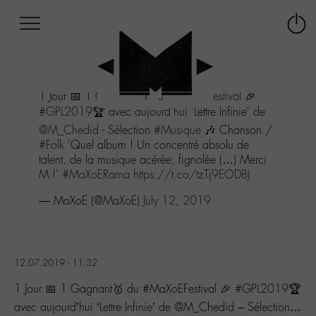
Afficher
Panneau de gestion des cookies
Labo
Connex
-
le
M-
menu
Aller
1 Jour 📅 1 Gagnant🥇 du
#MaXoEFestival
🎉
au
#GPL2019
🏆 avec aujourd'hui 'Lettre Infinie' de
menu
Aller
@M_Chedid
- Sélection
#Musique
🎶 Chanson /
au
#Folk
'Quel album ! Un concentré absolu de
contenu
talent, de la musique acérée, fignolée (…) Merci
Aller
M !'
#MaXoERama
https://t.co/tzTj9EODBJ
à
— MaXoE (@MaXoE)
July 12, 2019
la
recherche
12.07.2019 - 11:32
1 Jour 📅 1 Gagnant🥇 du #MaXoEFestival 🎉 #GPL2019🏆
avec aujourd’hui ‘Lettre Infinie’ de @M_Chedid – Sélection…