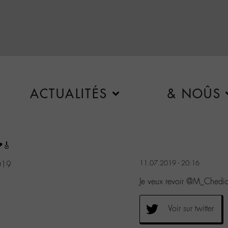
ACTUALITÉS
& NOÛS
❤🎸
11.07.2019 - 20:16
019
Je veux revoir @M_Chedi
Voir sur twitter