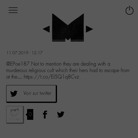
Afficher
Panneau de gestion des cookies
Labo
Connex
-
le
M-
menu
Aller
au
menu
11.07.2019 - 12:17
Aller
au
@EPoe187 Not to mention they are dealing with a
contenu
murderous religious cult which their hero had to escape from
Aller
at the… https://t.co/EI5Q1q8Cvz
à
la
Voir sur twitter
recherche
0