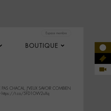
Espace membre
BOUTIQUE
 PAS CHACAL, J’VEUX SAVOIR COMBIEN
D https://t.co/5FD1OW2uXq