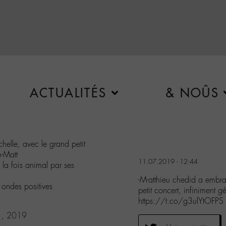
ACTUALITÉS
& NOÛS
helle, avec le grand petit
o-Matt
11.07.2019 - 12:44
la fois animal par ses
-M-atthieu chedid a embras
 ondes positives
petit concert, infiniment
https://t.co/g3ulYtOFPS
11, 2019