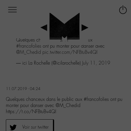
Afficher
Panneau de gestion des cookies
Labo
Connex
-
le
M-
menu
Aller
Quelques chanceux dans le public aux
au
#francofolies
ont pu monter pour danser avec
menu
@M_Chedid
pic.twitter.com/NFBtuBv4QI
Aller
au
— ici La Rochelle (@icilarochelle)
July 11, 2019
contenu
Aller
à
la
11.07.2019 - 04:24
recherche
Quelques chanceux dans le public aux #francofolies ont pu
monter pour danser avec @M_Chedid
https://t.co/NFBtuBv4QI
Voir sur twitter