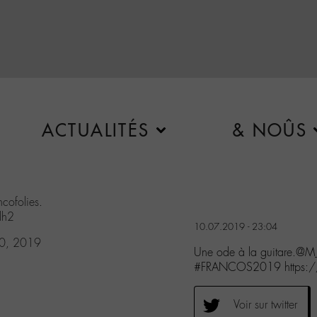
ACTUALITÉS
& NOÛS
ncofolies
.
lh2
10.07.2019 - 23:04
10, 2019
Une ode à la guitare.@M
#FRANCOS2019 https:/
Voir sur twitter