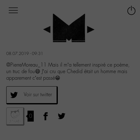
Afficher
Panneau de gestion des cookies
Labo
Connex
-
le
M-
menu
Aller
au
menu
08.07.2019 - 09:31
Aller
au
@PierreMoreau_11 Mais il m’a tellement inspiré ce poème,
contenu
un truc de fou😄 J’ai cru que Chedid était un homme mais
Aller
apparement c’est passé😁
à
la
Voir sur twitter
recherche
0