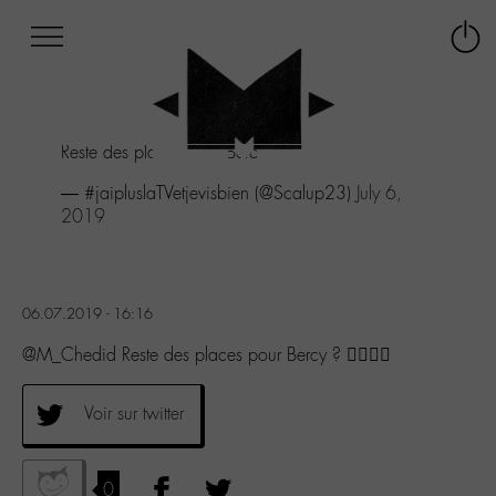
Afficher
Panneau de gestion des cookies
Labo
Connex
-
le
M-
menu
Aller
Reste des places pour Bercy ? 👌🏻👍🏻
au
menu
— #jaipluslaTVetjevisbien (@Scalup23)
July 6,
Aller
2019
au
contenu
Aller
à
06.07.2019 - 16:16
la
recherche
@M_Chedid Reste des places pour Bercy ? 👌🏻👍🏻
Voir sur twitter
0