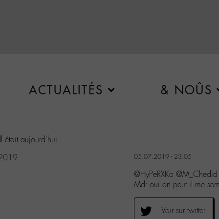
ACTUALITÉS
& NOÛS
l était aujourd'hui
, 2019
05.07.2019 - 23:05
@HyPeRXKo @M_Chedid @bi
Mdr oui on peut il me sembl
Voir sur twitter