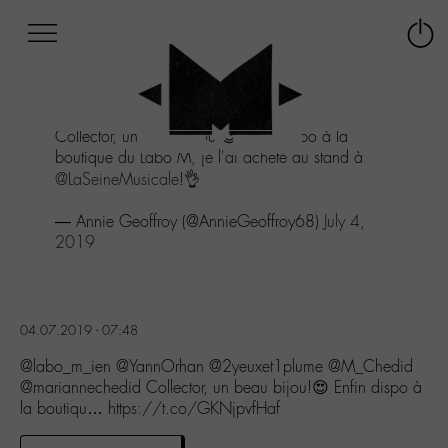
Afficher
Panneau de gestion des cookies
Labo
Connex
-
le
M-
menu
Aller
Collector, un beau bijou!😍 Enfin dispo à la
au
boutique du Labo M, je l'ai acheté au stand à
menu
@LaSeineMusicale
!👌
Aller
au
— Annie Geoffroy (@AnnieGeoffroy68)
July 4,
contenu
2019
Aller
à
la
recherche
04.07.2019 - 07:48
@labo_m_ien @YannOrhan @2yeuxet1plume @M_Chedid
@mariannechedid Collector, un beau bijou!😍 Enfin dispo à
la boutiqu… https://t.co/GKNjpvfHaf