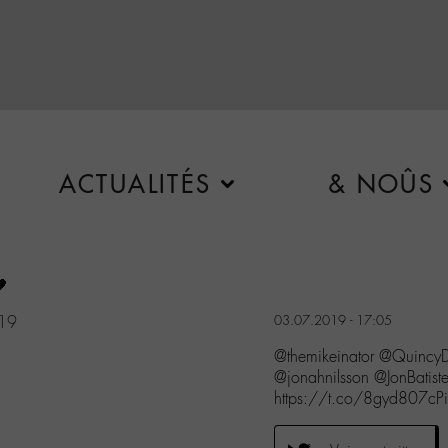
ACTUALITÉS
& NOÛS
🖤
019
03.07.2019 - 17:05
@themikeinator @QuincyD
@jonahnilsson @JonBati
https://t.co/8gyd807cPi