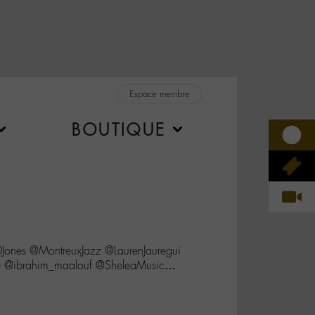
Espace membre
BOUTIQUE
Jones @MontreuxJazz @LaurenJauregui
ste @ibrahim_maalouf @SheleaMusic…