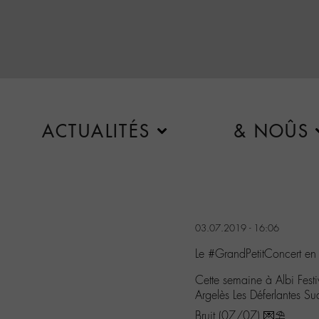
ACTUALITÉS
& NOÛS
03.07.2019 - 16:06
Le #GrandPetitConcert en f
Cette semaine à Albi Fest
Argelès Les Déferlantes S
Bruit (07/07) 💌⛱