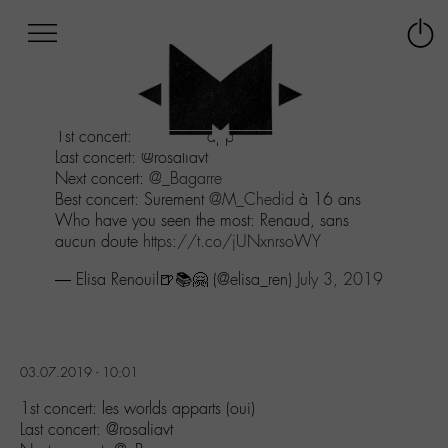
Afficher
Panneau de gestion des cookies
Labo
Connex
-
le
M-
menu
Aller
1st concert: les worlds apparts (oui)
au
Last concert: @rosaliavt
menu
Next concert:
@_Bagarre
Aller
Best concert: Surement
@M_Chedid
à 16 ans
au
Who have you seen the most: Renaud, sans
contenu
aucun doute
https://t.co/jUNxnrsoWY
Aller
à
— Elisa Renouil🍺📚🤗 (@elisa_ren)
July 3, 2019
la
recherche
03.07.2019 - 10:01
1st concert: les worlds apparts (oui)
Last concert: @rosaliavt