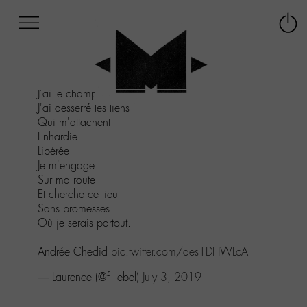
Afficher
Panneau de gestion des cookies
Labo
Connex
-
le
M-
menu
Aller
J'ai le champ libre
au
J'ai desserré les liens
menu
Qui m'attachent
Aller
Enhardie
au
Libérée
contenu
Je m'engage
Aller
Sur ma route
à
Et cherche ce lieu
la
Sans promesses
recherche
Où je serais partout.
Andrée Chedid
pic.twitter.com/qes1DHWLcA
— Laurence (@f_lebel)
July 3, 2019