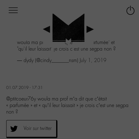
Afficher
Panneau de gestion des cookies
Labo
Connex
-
le
M-
menu
Aller
woula ma prof m'a dit que c'était "parfumée" et
au
"qu'il leur laissait" je crois c'est une segpa non ?
menu
Aller
— dydy (@cindy_______nsm)
July 1, 2019
au
contenu
Aller
à
01.07.2019 - 17:31
la
recherche
@ptitcoeur76y woula ma prof m’a dit que c’était
« parfumée » et « qu’il leur laissait » je crois c’est une segpa
non ?
Voir sur twitter