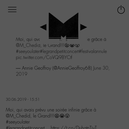
Afficher
Panneau de gestion des cookies
Labo
Connex
-
le
M-
menu
Aller
Moi, qui avais prévu une soirée infinie grâce à
au
@M_Chedid
, le Grand!!!😫😭😤
menu
#seeyoulater
#legrandpetitconcert
#festivalannule
Aller
pic.twitter.com/CoVQ9BYCtf
au
contenu
— Annie Geoffroy (@AnnieGeoffroy68)
June 30,
Aller
2019
à
la
recherche
30.06.2019 - 15:51
Moi, qui avais prévu une soirée infinie grâce à
@M_Chedid, le Grand!!!😫😭😤
#seeyoulater
#legrandpetitconcert… https://t.co/DuhgtnTiyT