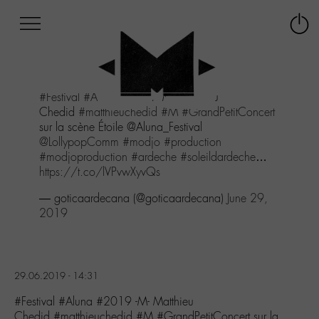
Afficher
Panneau de gestion des cookies
Labo
Connex
-
le
M-
menu
Aller
#Festival
#Aluna
#2019 -M- Matthieu
au
Chedid
#matthieuchedid
#M
#GrandPetitConcert
menu
sur la scène Étoile @Aluna_Festival
Aller
@LollypopComm
#modjo
#production
au
#modjoproduction
#ardeche
#soleildardeche
…
contenu
https://t.co/lVPvwXyvQs
Aller
à
— goticaardecana (@goticaardecana)
June 29,
la
2019
recherche
29.06.2019 - 14:31
#Festival #Aluna #2019 -M- Matthieu
Chedid #matthieuchedid #M #GrandPetitConcert sur la