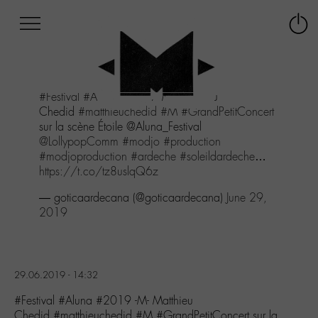
Afficher
Panneau de gestion des cookies
Labo
Connex
-
le
M-
menu
Aller
#Festival
#Aluna
#2019 -M- Matthieu
au
Chedid
#matthieuchedid
#M
#GrandPetitConcert
menu
sur la scène Étoile @Aluna_Festival
Aller
@LollypopComm
#modjo
#production
au
#modjoproduction
#ardeche
#soleildardeche
…
contenu
https://t.co/tz8uslqQ6z
Aller
à
— goticaardecana (@goticaardecana)
June 29,
la
2019
recherche
29.06.2019 - 14:32
#Festival #Aluna #2019 -M- Matthieu
Chedid #matthieuchedid #M #GrandPetitConcert sur la