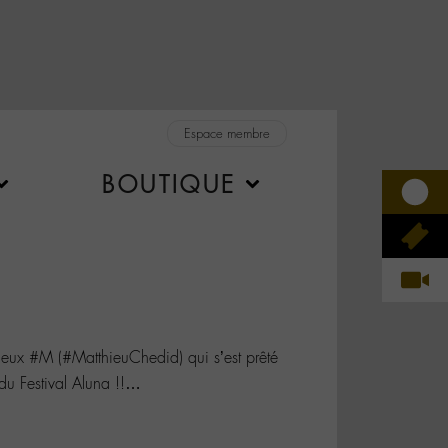
Espace membre
BOUTIQUE
ueux #M (#MatthieuChedid) qui s’est prêté
 du Festival Aluna !!…
1