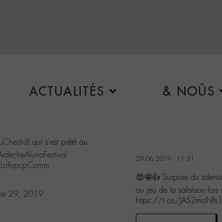
ACTUALITÉS
& NOÛS
euChedid
) qui s'est prêté au
rdecheAlunaFestival
29.06.2019 - 11:31
LollypopComm
😍🤩👍 Surprise du talent
au jeu de la salaison lors
une 29, 2019
https://t.co/JAS2moNfs