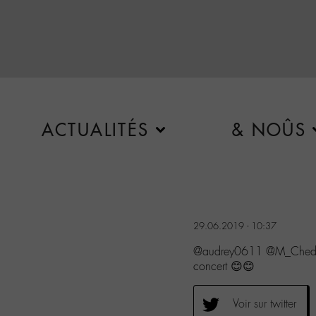
ACTUALITÉS
& NOÛS
29.06.2019 - 10:37
@audrey0611 @M_Chedid Co
concert 😊😊
Voir sur twitter