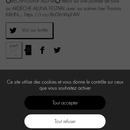
⭕️RÉCAPITULATIF ALUNA⭕️ retour sur une journée de folie
au ARDÈCHE ALUNA FESTIVAL avec sur scènes hier Thomas
KAHN… https://t.co/8nDVnVhpNW
Voir sur twitter
0
Ce site utilise des cookies et vous donne le contrôle sur ceux
que vous souhaitez activer
Tout accepter
Tout refuser