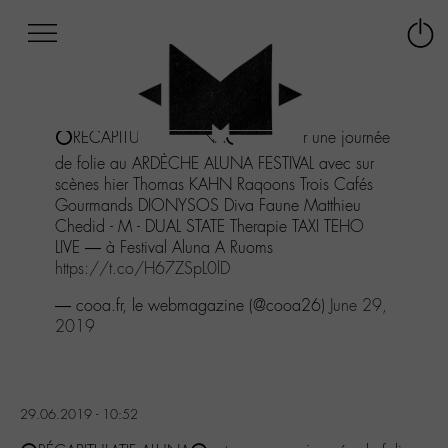
Afficher
Panneau de gestion des cookies
Labo
Connex
-
le
M-
menu
Aller
⭕️RÉCAPITULATIF ALUNA⭕️ retour sur une journée
au
menu
de folie au ARDÈCHE ALUNA FESTIVAL avec sur
Aller
scènes hier Thomas KAHN Raqoons Trois Cafés
au
Gourmands DIONYSOS Diva Faune Matthieu
contenu
Chedid - M - DUAL STATE Therapie TAXI TEHO
Aller
LIVE — à Festival Aluna A Ruoms
à
https://t.co/H67ZSpL0lD
la
— cooa.fr, le webmagazine (@cooa26)
June 29,
recherche
2019
29.06.2019 - 10:52