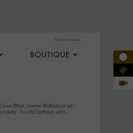
Espace membre
BOUTIQUE
one @Keir_Starmer @UKLabour Let’s
hout delay. This McCarthyism witch…