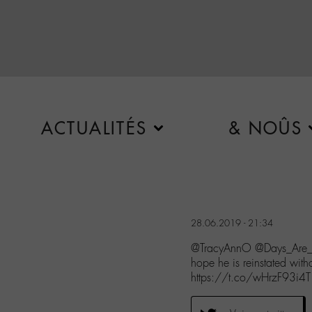
ACTUALITÉS
& NOÛS
28.06.2019 - 21:34
@TracyAnnO @Days_Are_G
hope he is reinstated wit
https://t.co/wHrzF93i4T