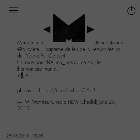
Afficher
Panneau de gestion des cookies
Labo
Connex
-
le
M-
menu
Aller
Merci infiniment pour ces 3 soirs bouillonnants aux
au
@fourviere .. baptême de feu de la version festival
menu
du
#GrandPetitConcert
Aller
En route pour @Aluna_Festival ce soir, le
au
thermomètre monte...
contenu
⚡️🌡 ⚡️
Aller
à
. . .
la
photos:…
https://t.co/cwUdxCf5pB
recherche
— -M- Matthieu Chedid (@M_Chedid)
June 28,
2019
28.06.2019 - 15:05