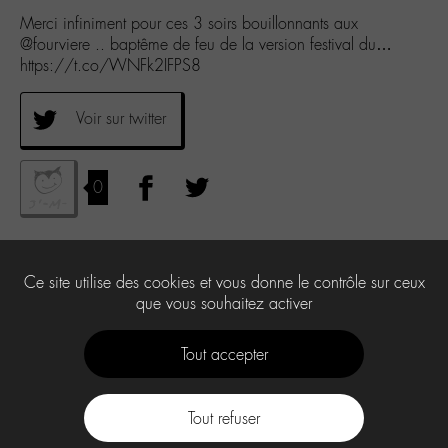
Merci infiniment pour ces 3 soirs bouillonnants aux
@fourviere .. baptême de feu de la version festival du…
https://t.co/WNFk2IFPS8
Voir sur twitter
0
Ce site utilise des cookies et vous donne le contrôle sur ceux
que vous souhaitez activer
Tout accepter
Tout refuser