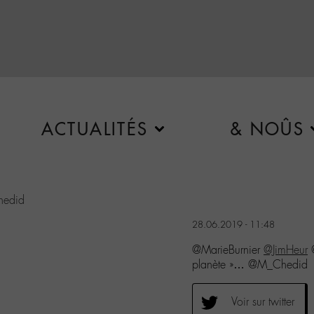
ACTUALITÉS
& NOÛS
edid
28.06.2019 - 11:48
@MarieBurnier
@JimHeur
@
planète »… @M_Chedid
Voir sur twitter