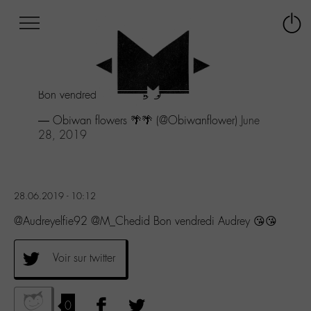
Afficher
Panneau de gestion des cookies
Labo
Connex
-
le
M-
menu
Aller
Bon vendredi Audrey 😘😘
au
menu
— Obiwan flowers 🌴🌴 (@Obiwanflower)
June
Aller
28, 2019
au
contenu
Aller
à
28.06.2019 - 10:12
la
recherche
@Audreyelfie92 @M_Chedid Bon vendredi Audrey 😘😘
Voir sur twitter
0