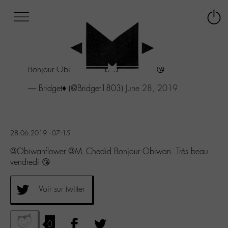
Afficher
Panneau de gestion des cookies
Labo
Connex
-
le
M-
menu
Aller
Bonjour Obiwan. Très beau vendredi 😘
au
menu
— Bridget♦️ (@Bridget1803)
June 28, 2019
Aller
au
contenu
Aller
28.06.2019 - 07:15
à
la
@Obiwanflower @M_Chedid Bonjour Obiwan. Très beau
recherche
vendredi 😘
Voir sur twitter
0