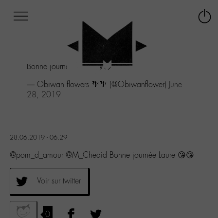
Afficher
Panneau de gestion des cookies
Labo
Connex
-
le
M-
menu
Aller
Bonne journée Laure 😘😘
au
menu
— Obiwan flowers 🌴🌴 (@Obiwanflower)
June
Aller
28, 2019
au
contenu
Aller
à
28.06.2019 - 06:29
la
recherche
@pom_d_amour @M_Chedid Bonne journée Laure 😘😘
Voir sur twitter
0