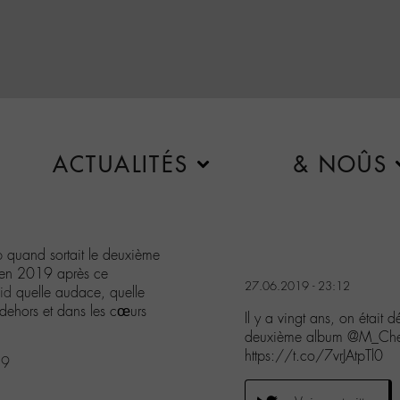
ACTUALITÉS
& NOÛS
p
quand sortait le deuxième
- en 2019 après ce
27.06.2019 - 23:12
id
quelle audace, quelle
 dehors et dans les cœurs
Il y a vingt ans, on était
deuxième album @M_Ched
https://t.co/7vrJAtpTl0
19