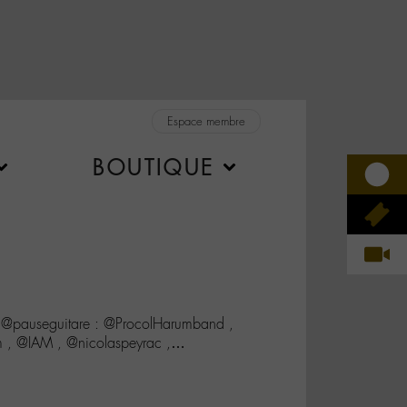
Espace membre
BOUTIQUE
l @pauseguitare : @ProcolHarumband ,
 , @IAM , @nicolaspeyrac ,…