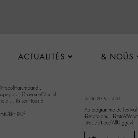
ACTUALITÉS
& NOÛS
ProcolHarumband
,
aspeyrac
,
@LavoineOfficiel
27.06.2019 - 14:51
nold
... ils sont tous à
Au programme du festiva
m/mtGkRtHX0f
@scorpions , @toto99com
https://t.co/AflUiggcvk