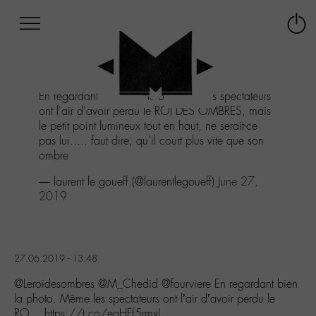
Afficher
Panneau de gestion des cookies
Labo
Connex
-
le
M-
menu
Aller
En regardant bien la photo. Même les spectateurs
au
ont l'air d'avoir perdu le ROI DES OMBRES, mais
menu
le petit point lumineux tout en haut, ne serait-ce
Aller
pas lui..... faut dire, qu'il court plus vite que son
au
ombre
contenu
Aller
— laurent le goueff (@laurentlegoueff)
June 27,
à
2019
la
recherche
27.06.2019 - 13:48
@Leroidesombres @M_Chedid @fourviere En regardant bien
la photo. Même les spectateurs ont l’air d’avoir perdu le
RO… https://t.co/egHFf5rmxJ