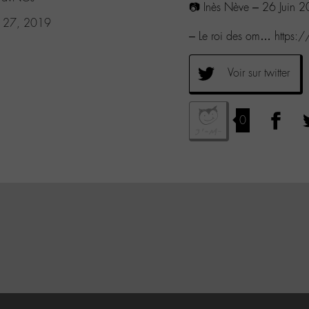
📷 Inès Nève – 26 Juin 
e 27, 2019
– Le roi des om… https
Voir sur twitter
0