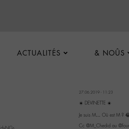
ACTUALITÉS
& NOÛS
27.06.2019 - 11:23
☀️ DEVINETTE ☀️
Je suis M… Où est M ? 
Cc @M_Chedid au @four
qFdvNGs