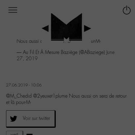
Afficher
Panneau de gestion des cookies
Labo
Connex
-
le
M-
menu
Aller
Nous aussi on sera de retour et là pour-M-
au
menu
— Au Fil Et À Mesure Baziège (@ABaziege)
June
Aller
27, 2019
au
contenu
Aller
à
27.06.2019 - 10:06
la
recherche
@M_Chedid @2yeuxet1plume Nous aussi on sera de retour
et là pour-M-
Voir sur twitter