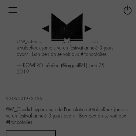
Afficher
Panneau de gestion des cookies
Labo
Connex
-
le
M-
menu
Aller
@M_Chedid
hyper déçu de l'annulation
au
#ValdeRock
jamais vu un festival annulé 3 jours
menu
avant ! Bon ben on se voit aux
#francofolies
Aller
au
— ROMERO frédéric (@argaell91)
June 25,
contenu
2019
Aller
à
la
recherche
25.06.2019 - 23:26
@M_Chedid hyper déçu de l’annulation #ValdeRock jamais
vu un festival annulé 3 jours avant ! Bon ben on se voit aux
#francofolies