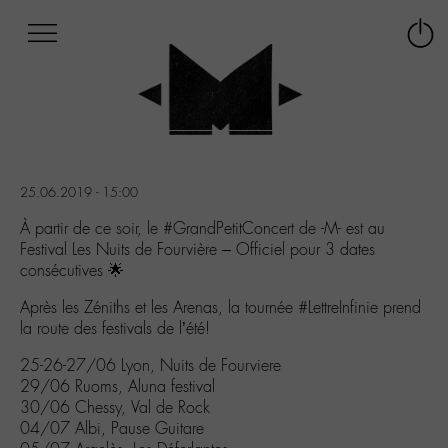
Afficher
Panneau de gestion des cookies
Labo
Connex
-
le
M-
menu
Aller
au
menu
Aller
25.06.2019 - 15:00
au
contenu
À partir de ce soir, le #GrandPetitConcert de -M- est au
Aller
Festival Les Nuits de Fourvière – Officiel pour 3 dates
à
consécutives 🌟
la
Après les Zéniths et les Arenas, la tournée #LettreInfinie prend
recherche
la route des festivals de l’été!
25-26-27/06 Lyon, Nuits de Fourviere
29/06 Ruoms, Aluna festival
30/06 Chessy, Val de Rock
04/07 Albi, Pause Guitare