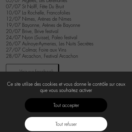
05/07 Argelès, Les Déferlantes
07/07 St Nolff, Fête Du Bruit
10/07 La Rochelle, Francofolies
12/07 Nimes, Arènes de Nimes
19/07 Bayonne, Arènes de Bayonne
20/07 Brive, Brive festival
24/07 Nyon (Suisse), Paleo festival
26/07 Aulnoye-Aymeries, Les Nuits Secrètes
27/07 Colmar, Foire aux Vins
28/07 Arcachon, Festival Arcachon
Voir sur facebook
Ce site utilise des cookies et vous donne le contrôle sur ceux
que vous souhaitez activer
0
Tout accepter
Tout refuser