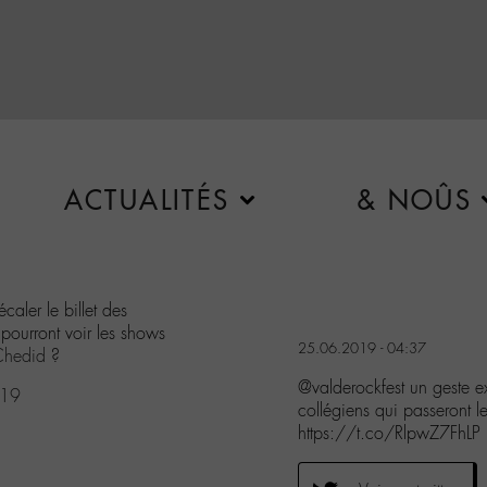
ACTUALITÉS
& NOÛS
aler le billet des
 pourront voir les shows
25.06.2019 - 04:37
hedid
?
@valderockfest un geste ex
019
collégiens qui passeront l
https://t.co/RlpwZ7FhLP