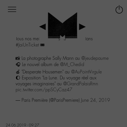
Afficher
Panneau de gestion des cookies
Labo
Connex
-
le
M-
menu
Aller
Tous nos meilleurs plans culture sont dans
au
#JaiUnTicket
🎟
menu
Aller
au
📸 La photographe Sally Mann au
@jeudepaume
contenu
🎧 Le nouvel album de
@M_Chedid
Aller
🍎 "Desperate Housemen" au
@AuPointVirgule
à
🌔 Exposition "La Lune. Du voyage réel aux
la
voyages imaginaires" au
@GrandPalaisRmn
recherche
pic.twitter.com/ppSCyCaz47
— Paris Première (@ParisPremiere)
June 24, 2019
24.06.2019 - 09:27