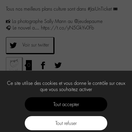
Tous nos meilleurs plans culture sont dans #JaiUnTicket 🎟
📸 La photographe Sally Mann au @jeudepaume
🎧 Le nouvel a… https://t.co/yN5GkYv0Fb
Voir sur twitter
0
Ce site utilise des cookies et vous donne le contrôle sur ceux
que vous souhaitez activer
Tout accepter
Tout refuser