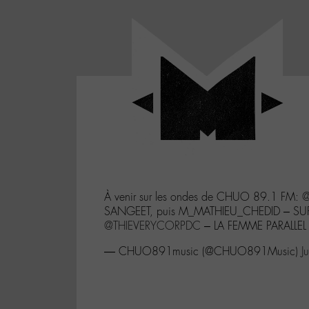
Panneau de gestion des cookies
LABO
-
Aller
Laboratoire
au
poétique
M-
menu
et
musical
Aller
autour
au
de
contenu
l'univers
Aller
de
-
à
M-
À venir sur les ondes de CHUO 89.1 FM:
@
la
SANGEET, puis M_MATHIEU_CHEDID – SUP
recherche
@THIEVERYCORPDC
– LA FEMME PARALLEL
— CHUO891music (@CHUO891Music)
J