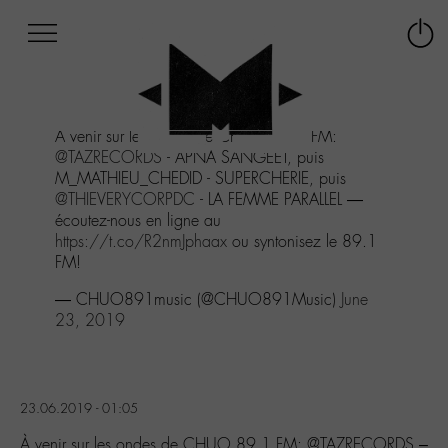
Afficher
Panneau de gestion des cookies
Labo
Connex
-
le
M-
menu
Aller
À venir sur les ondes de CHUO 89.1 FM:
au
@TAZRECORDS
- APNA SANGEET, puis
menu
M_MATHIEU_CHEDID - SUPERCHERIE, puis
Aller
@THIEVERYCORPDC
- LA FEMME PARALLEL —
au
écoutez-nous en ligne au
contenu
https://t.co/R2nmJphaax
ou syntonisez le 89.1
Aller
FM!
à
la
— CHUO891music (@CHUO891Music)
June
recherche
23, 2019
23.06.2019 - 01:05
À venir sur les ondes de CHUO 89.1 FM: @TAZRECORDS –