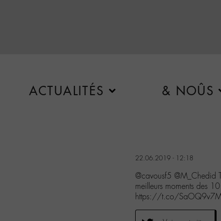
ACTUALITÉS
& NOÛS
22.06.2019 - 12:18
@cavousf5 @M_Chedid Très
meilleurs moments des 10
https://t.co/SaOQ9v7