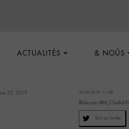
ACTUALITÉS
& NOÛS
une 22, 2019
22.06.2019 - 11:48
@dauvjay @M_Chedid Kiff
Voir sur twitter