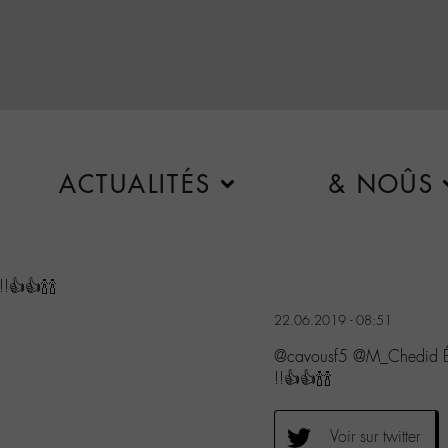
ACTUALITÉS
& NOÛS
!👍👍🍾🍾
22.06.2019 - 08:51
@cavousf5 @M_Chedid Émi
!!👍👍🍾🍾
Voir sur twitter