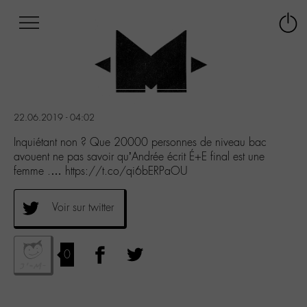
Afficher
Panneau de gestion des cookies
Labo
Connex
-
le
M-
menu
Aller
au
menu
22.06.2019 - 04:02
Aller
au
Inquiétant non ? Que 20000 personnes de niveau bac
contenu
avouent ne pas savoir qu’Andrée écrit É+E final est une
Aller
femme .… https://t.co/qi6bERPaOU
à
la
Voir sur twitter
recherche
0