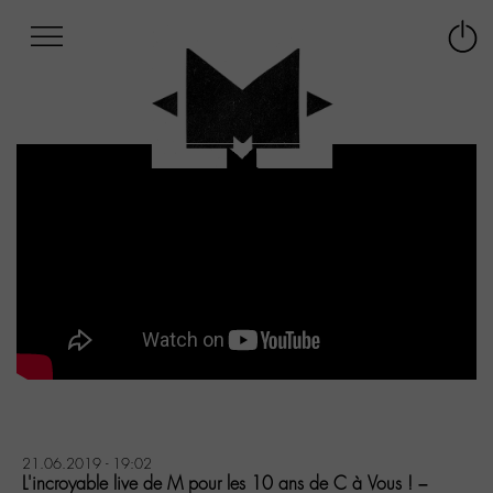
Afficher
Panneau de gestion des cookies
Labo
Connex
-
le
M-
menu
Aller
au
menu
Aller
au
contenu
Aller
à
la
recherche
21.06.2019 - 19:02
L'incroyable live de M pour les 10 ans de C à Vous ! –