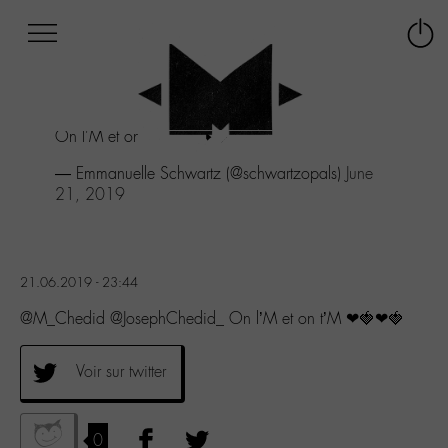
Afficher
Panneau de gestion des cookies
Labo
Connex
-
le
M-
menu
Aller
On l'M et on t'M ❤🍓❤🍓
au
menu
— Emmanuelle Schwartz (@schwartzopals)
June
Aller
21, 2019
au
contenu
Aller
à
21.06.2019 - 23:44
la
recherche
@M_Chedid @JosephChedid_ On l’M et on t’M ❤🍓❤🍓
Voir sur twitter
0