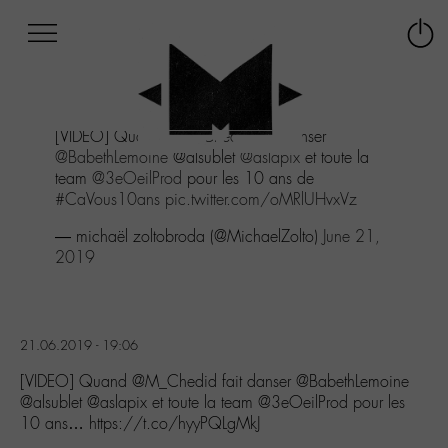
Afficher
Panneau de gestion des cookies
Labo
Connex
-
le
M-
menu
Aller
[VIDEO] Quand
@M_Chedid
fait danser
au
@BabethLemoine
@alsublet
@aslapix
et toute la
menu
team
@3eOeilProd
pour les 10 ans de
Aller
#CaVous10ans
pic.twitter.com/oMRlUHvxVz
au
contenu
— michaël zoltobroda (@MichaelZolto)
June 21,
Aller
2019
à
la
recherche
21.06.2019 - 19:06
[VIDEO] Quand @M_Chedid fait danser @BabethLemoine
@alsublet @aslapix et toute la team @3eOeilProd pour les
10 ans… https://t.co/hyyPQLgMkJ