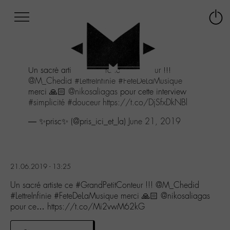
Afficher
Panneau de gestion des cookies
Labo
Connex
-
le
M-
menu
Aller
Un sacré artiste ce
#GrandPetitConteur
!!!
au
@M_Chedid
#LettreInfinie
#FeteDeLaMusique
menu
merci 🙏🏻
@nikosaliagas
pour cette interview
Aller
#simplicité
#douceur
https://t.co/DjSfxDkNBl
au
contenu
— ✨prisc✨ (@pris_ici_et_la)
June 21, 2019
Aller
à
la
recherche
21.06.2019 - 13:25
Un sacré artiste ce #GrandPetitConteur !!! @M_Chedid
#LettreInfinie #FeteDeLaMusique merci 🙏🏻 @nikosaliagas
pour ce… https://t.co/Mi2vwM62kG