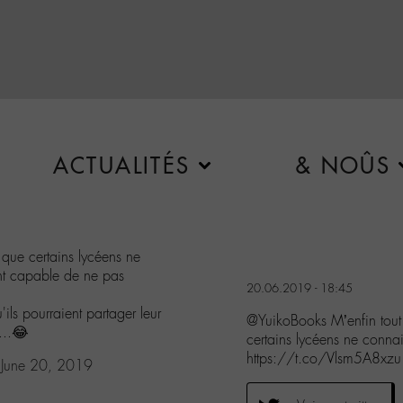
ACTUALITÉS
& NOÛS
 que certains lycéens ne
nt capable de ne pas
20.06.2019 - 18:45
ils pourraient partager leur
@YuikoBooks M’enfin tout
...😂
certains lycéens ne conn
https://t.co/Vlsm5A8xzu
)
June 20, 2019