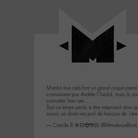
Panneau de gestion des cookies
LABO
-
Aller
Laboratoire
au
poétique
M-
menu
et
musical
Aller
autour
au
de
contenu
l'univers
Aller
de
-
à
M-
M'enfin tout cela font un grand cirque parce
la
connaissent pas Andrée Chedid, mais ils so
recherche
connaître Stan Lee...
Tout ce temps perdu à être méprisant alors qu'
savoir, on dirait ma prof de français de 1ère
— Camille B.🤘🏻😎🖖🏻 (@AlmalexyaBlue