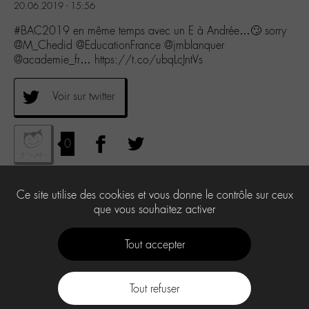
20.06.2019 - 15:56
#BAC2019 en même temps avec un E à Andrée…🙄 sorry
@M_Chedid @EducationFrance @jmblanquer
@academie_fr… https://t.co/ubqLcJntVs
Voir sur twitter
0
Ce site utilise des cookies et vous donne le contrôle sur ceux
que vous souhaitez activer
Tout accepter
Tout refuser