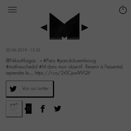
Afficher
Panneau de gestion des cookies
Labo
Connex
-
le
M-
menu
Aller
au
menu
20.06.2019 - 13:32
Aller
au
@NikosAliagas : « #Paris #parcduluxembourg
contenu
#mathieuchedid #M dans mon objectif. Revenir à l’essentiel,
Aller
reprendre le… https://t.co/2r0CpwlWQV
à
la
Voir sur twitter
recherche
0